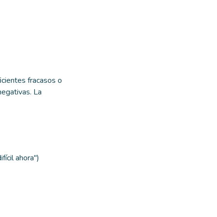
icientes fracasos o
negativas. La
fícil ahora")