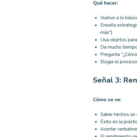
Qué hacer:
Vuelve a lo básic
Enseña estrategi
más")
Usa objetos para
Da mucho tiempo 
Pregunta "¿Cómo 
Elogia el proceso
Señal 3: Ren
Cómo se ve:
Saber hechos un d
Éxito en la práct
Acertar verbalmen
El rendimiento va