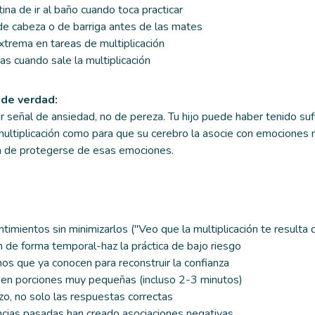
na de ir al baño cuando toca practicar
de cabeza o de barriga antes de las mates
xtrema en tareas de multiplicación
as cuando sale la multiplicación
de verdad:
r señal de ansiedad, no de pereza. Tu hijo puede haber tenido suf
 multiplicación como para que su cerebro la asocie con emociones 
ma de protegerse de esas emociones.
imientos sin minimizarlos ("Veo que la multiplicación te resulta di
 de forma temporal-haz la práctica de bajo riesgo
os que ya conocen para reconstruir la confianza
a en porciones muy pequeñas (incluso 2-3 minutos)
zo, no solo las respuestas correctas
encias pasadas han creado asociaciones negativas