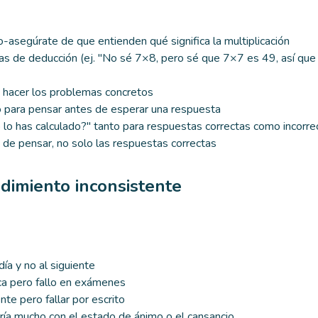
o-asegúrate de que entienden qué significa la multiplicación
as de deducción (ej. "No sé 7×8, pero sé que 7×7 es 49, así qu
 hacer los problemas concretos
para pensar antes de esperar una respuesta
lo has calculado?" tanto para respuestas correctas como incorre
 de pensar, no solo las respuestas correctas
dimiento inconsistente
ía y no al siguiente
ica pero fallo en exámenes
te pero fallar por escrito
ría mucho con el estado de ánimo o el cansancio