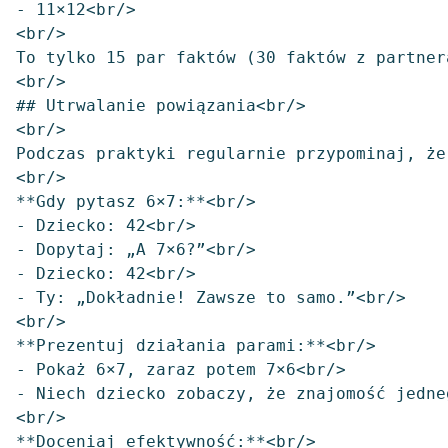
- 11×12<br/>

<br/>

To tylko 15 par faktów (30 faktów z partner
<br/>

## Utrwalanie powiązania<br/>

<br/>

Podczas praktyki regularnie przypominaj, że
<br/>

**Gdy pytasz 6×7:**<br/>

- Dziecko: 42<br/>

- Dopytaj: „A 7×6?”<br/>

- Dziecko: 42<br/>

- Ty: „Dokładnie! Zawsze to samo.”<br/>

<br/>

**Prezentuj działania parami:**<br/>

- Pokaż 6×7, zaraz potem 7×6<br/>

- Niech dziecko zobaczy, że znajomość jedne
<br/>

**Doceniaj efektywność:**<br/>
