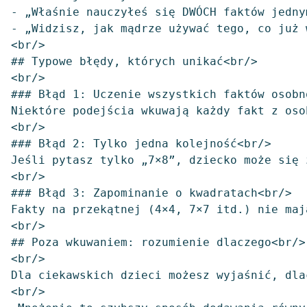
- „Właśnie nauczyłeś się DWÓCH faktów jednym
- „Widzisz, jak mądrze używać tego, co już 
<br/>

## Typowe błędy, których unikać<br/>

<br/>

### Błąd 1: Uczenie wszystkich faktów osobno
Niektóre podejścia wkuwają każdy fakt z oso
<br/>

### Błąd 2: Tylko jedna kolejność<br/>

Jeśli pytasz tylko „7×8”, dziecko może się 
<br/>

### Błąd 3: Zapominanie o kwadratach<br/>

Fakty na przekątnej (4×4, 7×7 itd.) nie maj
<br/>

## Poza wkuwaniem: rozumienie dlaczego<br/>

<br/>

Dla ciekawskich dzieci możesz wyjaśnić, dla
<br/>
