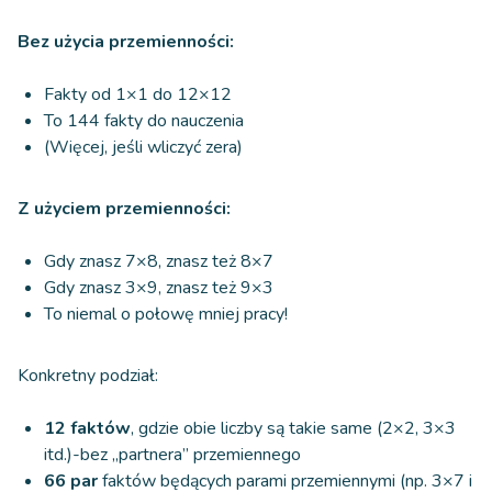
Bez użycia przemienności:
Fakty od 1×1 do 12×12
To 144 fakty do nauczenia
(Więcej, jeśli wliczyć zera)
Z użyciem przemienności:
Gdy znasz 7×8, znasz też 8×7
Gdy znasz 3×9, znasz też 9×3
To niemal o połowę mniej pracy!
Konkretny podział:
12 faktów
, gdzie obie liczby są takie same (2×2, 3×3
itd.)-bez „partnera” przemiennego
66 par
faktów będących parami przemiennymi (np. 3×7 i