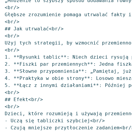
„Mnożenie to szybszy sposób dodawania równy
<br/>

Głębsze zrozumienie pomaga utrwalać fakty i
<br/>

## Jak utrwalać<br/>

<br/>

Użyj tych strategii, by wzmocnić przemiennoś
<br/>

1. **Rysunki tablic**: Niech dzieci rysują 
2. **Fiszki par przemiennych**: Jedna fiszk
3. **Słowne przypomnienia**: „Pamiętaj, już
4. **Praktyka w obie strony**: Losowo miesz
5. **Łącz z innymi działaniami**: Później p
<br/>

## Efekt<br/>

<br/>

Dzieci, które rozumieją i używają przemienno
- Uczą się tabliczki szybciej<br/>

- Czują mniejsze przytłoczenie zadaniem<br/>