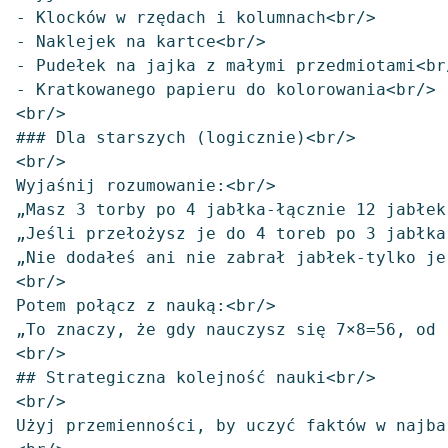
- Klocków w rzędach i kolumnach<br/>

- Naklejek na kartce<br/>

- Pudełek na jajka z małymi przedmiotami<br/
- Kratkowanego papieru do kolorowania<br/>

<br/>

### Dla starszych (logicznie)<br/>

<br/>

Wyjaśnij rozumowanie:<br/>

„Masz 3 torby po 4 jabłka-łącznie 12 jabłek.
„Jeśli przełożysz je do 4 toreb po 3 jabłka
„Nie dodałeś ani nie zabrał jabłek-tylko je
<br/>

Potem połącz z nauką:<br/>

„To znaczy, że gdy nauczysz się 7×8=56, od 
<br/>

## Strategiczna kolejność nauki<br/>

<br/>

Użyj przemienności, by uczyć faktów w najba