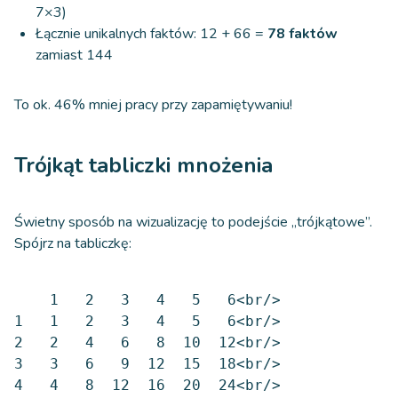
7×3)
Łącznie unikalnych faktów: 12 + 66 =
78 faktów
zamiast 144
To ok. 46% mniej pracy przy zapamiętywaniu!
Trójkąt tabliczki mnożenia
Świetny sposób na wizualizację to podejście „trójkątowe”.
Spójrz na tabliczkę:
    1   2   3   4   5   6<br/>

1   1   2   3   4   5   6<br/>

2   2   4   6   8  10  12<br/>

3   3   6   9  12  15  18<br/>

4   4   8  12  16  20  24<br/>
