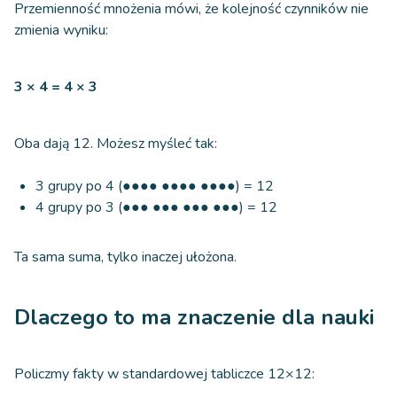
Przemienność mnożenia mówi, że kolejność czynników nie
zmienia wyniku:
3 × 4 = 4 × 3
Oba dają 12. Możesz myśleć tak:
3 grupy po 4 (●●●● ●●●● ●●●●) = 12
4 grupy po 3 (●●● ●●● ●●● ●●●) = 12
Ta sama suma, tylko inaczej ułożona.
Dlaczego to ma znaczenie dla nauki
Policzmy fakty w standardowej tabliczce 12×12: