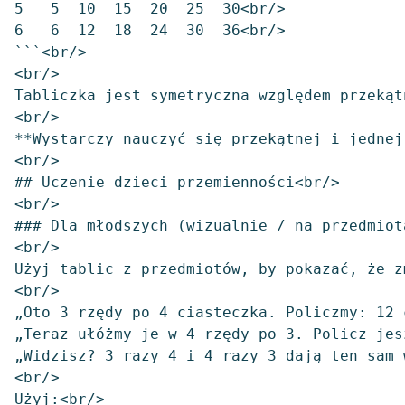
5   5  10  15  20  25  30<br/>

6   6  12  18  24  30  36<br/>

```<br/>

<br/>

Tabliczka jest symetryczna względem przekąt
<br/>

**Wystarczy nauczyć się przekątnej i jednej
<br/>

## Uczenie dzieci przemienności<br/>

<br/>

### Dla młodszych (wizualnie / na przedmiota
<br/>

Użyj tablic z przedmiotów, by pokazać, że z
<br/>

„Oto 3 rzędy po 4 ciasteczka. Policzmy: 12 
„Teraz ułóżmy je w 4 rzędy po 3. Policz jes
„Widzisz? 3 razy 4 i 4 razy 3 dają ten sam 
<br/>

Użyj:<br/>
