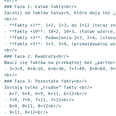
<br/>

### Faza 1: Łatwe fakty<br/>

Zacznij od faktów łatwych, które dają też „
<br/>

- **Fakty ×1**: 1×2, 1×3… do 1×12 (teraz zn
- **Fakty ×10**: 10×2, 10×3… (łatwe wzorce,
- **Fakty ×2**: Podwojenia-2×3, 2×4… (stosu
- **Fakty ×5**: 5×3, 5×4… (przewidywalny wzo
<br/>

### Faza 2: Kwadraty<br/>

Naucz się faktów na przekątnej bez „partnera
- 3×3=9, 4×4=16, 6×6=36, 7×7=49, 8×8=64, 9×
<br/>

### Faza 3: Pozostałe fakty<br/>

Zostają tylko „trudne” fakty:<br/>

- 6×7, 6×8, 6×9, 6×11, 6×12<br/>

- 7×8, 7×9, 7×11, 7×12<br/>

- 8×9, 8×11, 8×12<br/>

- 9×11, 9×12<br/>
