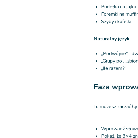
Pudełka na jajka 
Foremki na muffin
Szyby i kafelki
Naturalny język
„Podwójnie”, „dw
„Grupy po”, „zbior
„Ile razem?”
Faza wprowa
Tu możesz zacząć łąc
Wprowadź słowo 
Pokaż, że 3×4 zn