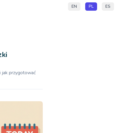
EN
PL
ES
zki
i jak przygotować