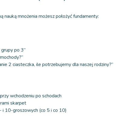
ną nauką mnożenia możesz położyć fundamenty:
 grupy po 3”
samochody?”
anie 2 ciasteczka, ile potrzebujemy dla naszej rodziny?”
 przy wchodzeniu po schodach
arami skarpet
- i 10-groszowych (co 5 i co 10)