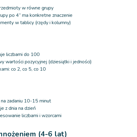
przedmioty w równe grupy
rupy po 4” ma konkretne znaczenie
menty w tablicy (rzędy i kolumny)
je liczbami do 100
wartości pozycyjnej (dziesiątki i jedności)
kami: co 2, co 5, co 10
ę na zadaniu 10-15 minut
e z dnia na dzień
esowanie liczbami i wzorcami
mnożeniem (4-6 lat)