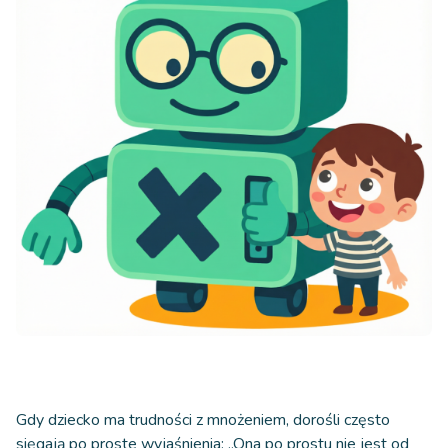
Gdy dziecko ma trudności z mnożeniem, dorośli często
sięgają po proste wyjaśnienia: „Ona po prostu nie jest od